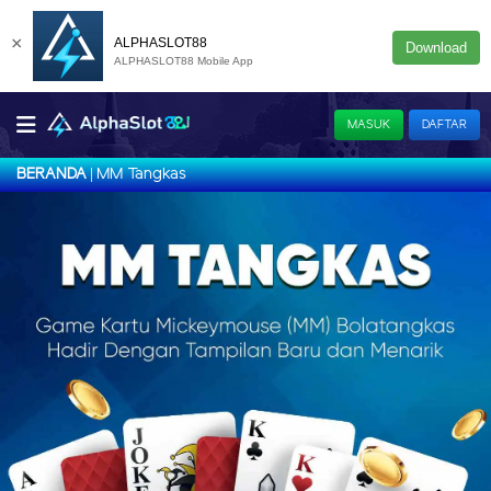
×
ALPHASLOT88
Download
ALPHASLOT88 Mobile App
MASUK
DAFTAR
MM Tangkas
BERANDA