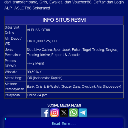
dari transfer bank, Qris, Ewallet, dan Voucher88. Daftar dan Login
ALPHASLOT88 Sekarang!
INFO SITUS RESMI
Situs Slot
ALPHASLOT88
Online
Min Depo /
IDR 10,000 / 25,000
WD
Jenis
Slot, Live Casino, Sportbook, Poker, Togel, Trading, Tangkas,
Permainan
Trading, Idnlive, E-sport & Arcade
Proses
+/- 2 Menit
DP/WD
Winrate
99,89% ⚡
Mata Uang:
IDR (Indonesian Rupiah)
Metode
Bank, Qris & E-Wallet (Gopay, Dana, Ovo, Link Aja, Shopeepay)
Pembayaran
Pelayanan
Online 24 jam
SOSIAL MEDIA RESMI
Read More...