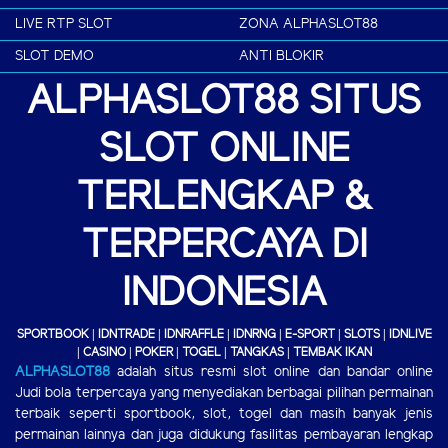
LIVE RTP SLOT
ZONA ALPHASLOT88
SLOT DEMO
ANTI BLOKIR
ALPHASLOT88 SITUS
SLOT ONLINE
TERLENGKAP &
TERPERCAYA DI
INDONESIA
SPORTBOOK | IDNTRADE | IDNRAFFLE | IDNRNG | E-SPORT | SLOTS | IDNLIVE
| CASINO | POKER | TOGEL | TANGKAS | TEMBAK IKAN
ALPHASLOT88
adalah situs resmi slot online dan bandar online
Judi bola terpercaya yang menyediakan berbagai pilihan permainan
terbaik seperti sportbook, slot, togel dan masih banyak jenis
permainan lainnya dan juga didukung fasilitas pembayaran lengkap